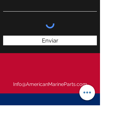
Enviar
Info@AmericanMarineParts.com
305.215.7440